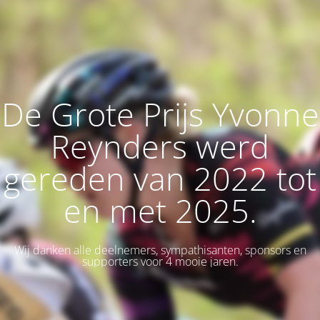
De Grote Prijs Yvonne
Reynders werd
gereden van 2022 tot
en met 2025.
Wij danken alle deelnemers, sympathisanten, sponsors en
supporters voor 4 mooie jaren.